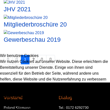
JHV 2021
Mitgliederbroschüre 20
Gewerbeschau 2019
Wir benutzen Cookies
1
2
Wir nutzen Cookies auf unserer Website. Diese erleichtern die
Bereitstellung unserer Dienste. Einige von ihnen sind
essenziell für den Betrieb der Seite, während andere uns
helfen, diese Website und die Nutzererfahrung zu verbessern
(Tracking Cookies). Sie können selbst entscheiden, ob Sie die
Cookies zulassen möchten. Bitte beachten Sie, dass bei einer
Ablehnung womöglich nicht mehr alle Funktionalitäten der
Vorstand
Dialog
Seite zur Verfügung stehen. Weitere Infos in unserer
Roland Käsmann
Tel.: 0172 6292730
Datenschutzerklärung.