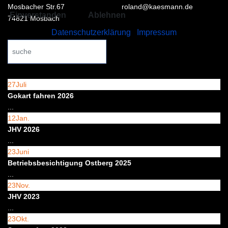
Mosbacher Str.67
roland@kaesmann.de
Einverstanden
Ablehnen
74821 Mosbach
Datenschutzerklärung
|
Impressum
Search
...
27
Juli
Gokart fahren 2026
...
12
Jan.
JHV 2026
...
23
Juni
Betriebsbesichtigung Ostberg 2025
...
23
Nov.
JHV 2023
...
23
Okt.